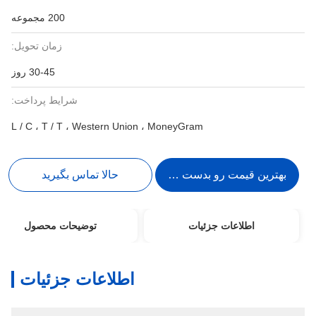
200 مجموعه
زمان تحویل:
30-45 روز
شرایط پرداخت:
L / C ، T / T ، Western Union ، MoneyGram
بهترین قیمت رو بدست بیار
حالا تماس بگیرید
اطلاعات جزئیات
توضیحات محصول
اطلاعات جزئیات