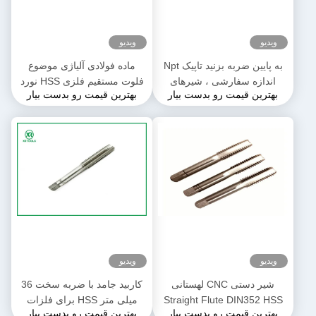
ویدیو
ویدیو
به پایین ضربه بزنید تاپیک Npt
ماده فولادی آلیاژی موضوع
اندازه سفارشی ، شیرهای
فلوت مستقیم فلزی HSS نورد
بهترین قیمت رو بدست بیار
بهترین قیمت رو بدست بیار
متریک طولانی آلیاژهای منیزیم
دستی
است
ویدیو
ویدیو
شیر دستی CNC لهستانی
کاربید جامد با ضربه سخت 36
Straight Flute DIN352 HSS
میلی متر HSS برای فلزات
بهترین قیمت رو بدست بیار
بهترین قیمت رو بدست بیار
ترموپلاستیک