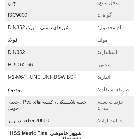
محل منبع:
چین
گواهی:
ISO9000
نام محصول:
شیرهای دستی متریک DIN352
مواد:
فولاد
استاندارد:
DIN352
سختی:
62-66 HRC
اندازه:
M1-M64 ، UNC UNF BSW BSF
طریقه استفاده:
موضوع
جزئیات بسته
جعبه پلاستیکی ، کیسه های Pvc ، جعبه 
بندی:
چوبی
قابلیت ارائه:
20000 قطعه در روز
شیپور خاموشی HSS Metric Fine 
Threads