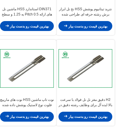
نترید تیتانیوم پوشش HSS نخ نل ابزار
DIN371 استاندارد HSS ماشین نل
برش رشته حرفه ای طراحی شده
های ارائه Pitch 0.5 به 1.25 و سطح
برای دقت و دوام
روشن پایان ایده آل برای دقیق رشته
کار
بهترین قیمت رو بدست بیار
بهترین قیمت رو بدست بیار
H2 دقیق مغز نل نل فولاد با سرعت
نوت تاپ ماشین HSS نوت های مارپیچ
بالا ایده آل برای وظایف رشته دقیق در
فلوت نوع لاستیک پوشش داده شده
فرایندهای مکانیکی و تولیدی
ابزار برش رشته دقیق دوامدار برای
کاربردهای صنعتی
بهترین قیمت رو بدست بیار
بهترین قیمت رو بدست بیار