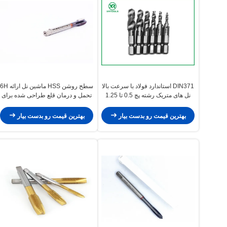
DIN371 استاندارد فولاد با سرعت بالا
سطح روشن HSS ماشین نل ارائه 6H
نل های متریک رشته پچ 0.5 تا 1.25
تحمل و درمان قلع طراحی شده برای
ابزار برش دقیق برای کاربردهای
تولید دقیق رشته
صنعتی
بهترین قیمت رو بدست بیار
بهترین قیمت رو بدست بیار