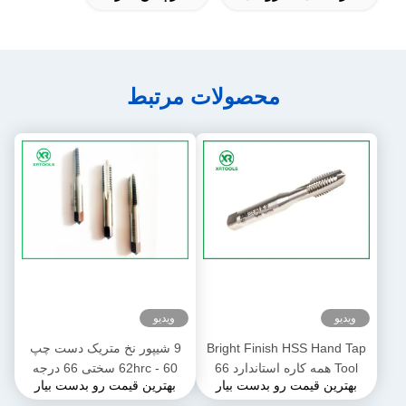
محصولات مرتبط
ویدیو
ویدیو
Bright Finish HSS Hand Tap
9 شیپور نخ متریک دست چپ
Tool همه کاره استاندارد 66
60 - 62hrc سختی 66 درجه
بهترین قیمت رو بدست بیار
بهترین قیمت رو بدست بیار
درجه زاویه استاندارد ISO529
زاویه نخ