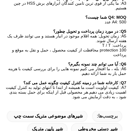
A3: ما یکی از قوی ترین تامین کنندگان ابزارهای برش HSS در چین
هستیم.
Q4: MOQ شما چیست؟
A4: 500 عدد
Q5: در مورد زمان پرداخت و تحویل چطور؟
A5: زمان تحویل: همه اقلام موجود در انبار هستند و می توانند ظرف یک
هفته ارسال شوند.
پرداخت: T / T
100 protection محافظت از کیفیت محصول ، حمل و نقل به موقع و
پرداخت
Q6: آیا می توانم چند نمونه بگیرم؟
A6: بله ، ما افتخار می کنیم نمونه هایی را برای بررسی کیفیت با هزینه
حمل بار به شما ارائه دهیم.
Q7: کارخانه شما در زمینه کنترل کیفیت چگونه عمل می کند؟
A7: کیفیت اولویت است.ما همیشه از ابتدا تا انتهای تولید به کنترل کیفیت
اهمیت زیادی می دهیم.هر محصولی قبل از اینکه برای حمل بسته بندی
شود ، به دقت آزمایش می شود.
برچسب‌ها:
شیرهای موضوعی متریک سمت چپ
شیر دستی مخروطی
شیر پایین متریک