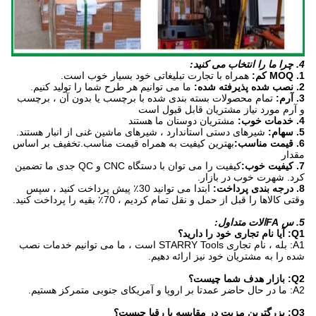
4. چرا ما را انتخاب می کنید:
1. MOQ کم:
همراه با تجارت تبلیغاتی خود بسیار خوب است.
2. نصب شده پذیرفته شده:
ما می توانیم هر طرح شما را تولید کنیم.
3. آرم:
تمام محصولات بسته بندی شده با برچسب یا بدون آن ، برچسب
و آرم مورد نیاز مشتریان قابل قبول است
4. خدمات خوب:
مشتریان دوستان ما هستند
5. سهام:
شیرهای دستی استاندارد ، شیرهای ماشین غنی از انبار هستند.
6. قیمت مناسب:
بهترین کیفیت به همراه قیمت مناسب.تخفیف بر اساس
مقدار
7. کیفیت خوب:
کیفیت را می توان با دستگاه CNC و QC جدی ما تضمین
کرد. شهرت خوب در بازار.
8. درجه بندی پرداخت:
ابتدا می توانید 30٪ پیش پرداخت کنید ، سپس
وقتی کالاها را قبل از حمل و نقل تمام کردیم ، 70٪ بقیه را پرداخت کنید.
5. س FAالات متداول:
Q1: آیا نام تجاری خود را دارید؟
A1: بله ، نام تجاری STARRY Tools است ، ما می توانیم خدمات نصب
شده را به مشتریان خود نیز ارائه دهیم.
Q2: بازار هدف شما چیست؟
A2: ما در حال حاضر عمدتا بر اروپا و آمریکای جنوبی متمرکز هستیم.
Q3: بزرگترین مزیت در مقایسه با رقبا چیست؟