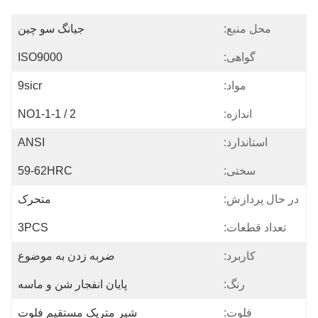
محل منبع:
جیانگ سو چین
گواهی:
ISO9000
مواد:
9sicr
اندازه:
NO1-1-1 / 2
استاندارد:
ANSI
سختی:
59-62HRC
در حال پردازش:
متحرک
تعداد قطعات:
3PCS
کاربرد:
ضربه زدن به موضوع
رنگ:
پایان انفجار شن و ماسه
فلوت:
شیر متریک مستقیم فلوت