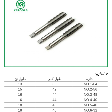
2. اندازه:
اندازه
طول کلی
طول نخ
13
36
NO.1-64
15
42
NO.2-56
16
44
NO.3-48
16
44
NO.4-40
18
46
NO.5-40
18
48
NO.6-32