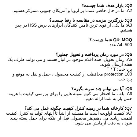
Q2: بازار هدف شما چیست؟
A2: ما در حال حاضر عمدتا بر اروپا و آمریکای جنوبی متمرکز هستیم.
Q3: بزرگترین مزیت در مقایسه با رقبا چیست؟
A3: ما یکی از قوی ترین تامین کنندگان ابزارهای برش HSS در چین
هستیم.
Q4: MOQ شما چیست؟
A4: 500 عدد
Q5: در مورد زمان پرداخت و تحویل چطور؟
A5: زمان تحویل: همه اقلام موجود در انبار هستند و می توانند ظرف یک
هفته ارسال شوند.
پرداخت: T / T
100 protection محافظت از کیفیت محصول ، حمل و نقل به موقع و
پرداخت
Q6: آیا می توانم چند نمونه بگیرم؟
A6: بله ، ما افتخار می کنیم نمونه هایی را برای بررسی کیفیت با هزینه
حمل بار به شما ارائه دهیم.
Q7: کارخانه شما در زمینه کنترل کیفیت چگونه عمل می کند؟
A7: کیفیت اولویت است.ما همیشه از ابتدا تا انتهای تولید به کنترل کیفیت
اهمیت زیادی می دهیم.هر محصولی قبل از اینکه برای حمل بسته بندی
شود ، به دقت آزمایش می شود.