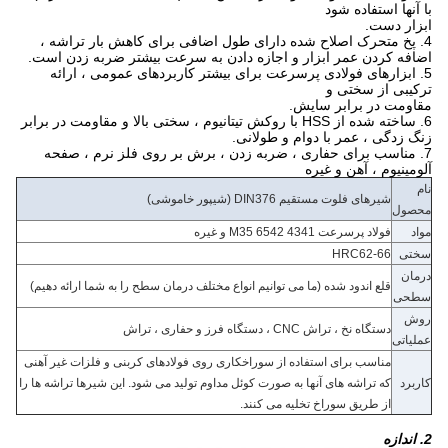
با آنها استفاده شود
ابزار دست.
4. پخ متحرک اصلاح شده دارای طول اضافی برای کاهش بار تراشه ،
اضافه کردن عمر ابزار و اجازه دادن به سرعت بیشتر ضربه زدن است.
5. ابزارهای فولادی پرسرعت برای بیشتر کاربردهای عمومی ، ارائه
ترکیبی از سختی و
مقاومت در برابر سایش.
6. ساخته شده از HSS با روکش تیتانیوم ، سختی بالا و مقاومت در برابر
زنگ زدگی ، عمر با دوام و طولانی.
7. مناسب برای حفاری ، ضربه زدن ، برش بر روی فلز نرم ، صفحه
آلومینیوم ، آهن و غیره
نام
شیرهای فلوت مستقیم DIN376 (شیپور خاموشی)
محصول
مواد
فولاد پرسرعت 4341 6542 M35 و غیره
سختی
HRC62-66
درمان
قلع اندود شده (ما می توانیم انواع مختلف درمان سطح را به شما ارائه دهیم)
سطحی
روش
دستگاه نخ ، تراش CNC ، دستگاه فرز و حفاری ، تراش
عملیاتی
مناسب برای استفاده از سوراخکاری روی فولادهای کربنی و فلزات غیر آهنی
کاربرد
که تراشه های آنها به صورت کوئل مداوم تولید می شود. این شیرها تراشه ها را
از طریق سوراخ تخلیه می کنند.
2. اندازه