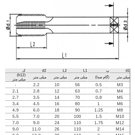
d1
پ
L1
L2
d2
ک
(h12)
میلی متر
(گام صدا)
میلی متر
میلی متر
میلی متر
میلی متر
-
2،2
10
56
0،5
M3
2،1
2،8
12
63
0،7
M4
2،7
3،5
14
70
0،8
M5
3،4
4،5
16
80
1
M6
4،9
6،0
18
90
1،25
M8
5،5
7،0
20
100
1،5
M10
7،0
9،0
24
110
1،75
M12
9،0
11،0
26
110
2
M14