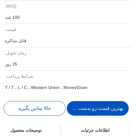
MOQ:
100 عدد
قیمت:
قابل مذاکره
زمان تحویل:
35 روز
شرایط پرداخت:
T / T ، L / C ، Western Union ، MoneyGram
بهترین قیمت رو بدست بیار
حالا تماس بگیرید
اطلاعات جزئیات
توضیحات محصول