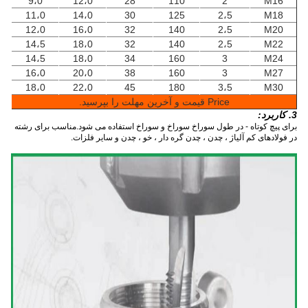
9،0
12،0
28
110
2
M16
11،0
14،0
30
125
2،5
M18
12،0
16،0
32
140
2،5
M20
14،5
18،0
32
140
2،5
M22
14،5
18،0
34
160
3
M24
16،0
20،0
38
160
3
M27
18،0
22،0
45
180
3،5
M30
Price قیمت و آخرین مهلت را بپرسید.
3. کاربرد:
برای پیچ کوتاه - در طول سوراخ سوراخ و سوراخ استفاده می شود.مناسب برای رشته
در فولادهای کم آلیاژ ، چدن ، چدن گره دار ، خو ، چدن و ​​سایر فلزات.