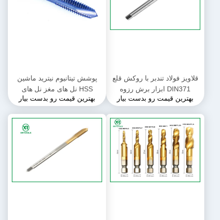
قلاویز فولاد تندبر با روکش قلع
پوشش تیتانیوم نیترید ماشین
DIN371 ابزار برش رزوه
HSS نل های مغز نل های
بهترین قیمت رو بدست بیار
بهترین قیمت رو بدست بیار
مناسب برای کاربردهای صنعتی
سطحی لاستیک پوسته شده
فلزکاری
قطعات قطعات برای کار دقیق