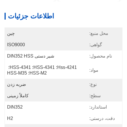
اطلاعات جزئیات
محل منبع:
چین
گواهی:
ISO9000
نام محصول:
شیر دستی DIN352 HSS
Hss-4241؛ HSS-4341؛ HSS-4341؛ 
مواد:
HSS-M2؛ HSS-M35
نوع:
ضربه زدن
سطح:
کاملاً زمینی
استاندارد:
DIN352
دقت، درستی:
H2