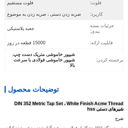
فلوت:
فلوت مستقیم
کاربرد:
ضربه زدن دستی ، ضربه زدن به موضوع
جزئیات بسته
جعبه پلاستیکی
بندی:
قابلیت ارائه:
15000 قطعه در روز
شیپور خاموشی متریک دست چپ
, 
برجسته کردن:
شیپور خاموشی فولادی با سرعت 
بالا
توضیحات محصول
DIN 352 Metric Tap Set ، White Finish Acme Thread
شیرهای دستی hss
شرح
متشکل از فولاد پرسرعت آلیاژ شده و تبخیر شده کبالت
شیر دستگاه HSS