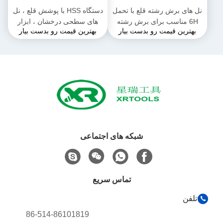
نل های برش رشته قلع با تحمل
دستگاه HSS با پوشش قلع ، نل
6H مناسب برای برش رشته
های سطحی درخشان ، ابزار
بهترین قیمت رو بدست بیار
بهترین قیمت رو بدست بیار
حرفه ای در فرآیندهای ساخت
رشته بندی متنوع ایده آل برای
فلز
کاربردهای مختلف صنعتی
شبکه های اجتماعی
تماس سریع
تلفن
86-514-86101819