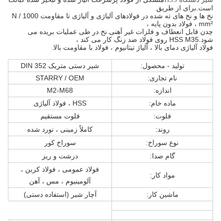
است.برای از طریق
نخ ها و نخ های ته شده در فولادهای آلیاژی و آلیاژی تا مقاومت 1000 N /
mm² ، فولاد بدون پایه ،
چدن قابل انعطاف و فلزات غیر آهنی.نخ در طی عملیات بریده می
شود.
HSS M35 روی فولاد ضد زنگ کار می کند ،
فولاد آلیاژی دمای بالا ، آلیاژ تیتانیوم ، فولاد با مقاومت بالا.
تولید - محصول:
شیر دستی متریک DIN 352
نام تجاری:
STARRY / OEM
اندازه:
M2-M68
ماده خام:
HSS ، فولاد آلیاژی
فلوت:
فلوت مستقیم
روند:
کاملاً زمینی ، نورد شده
نوع سوراخ:
سوراخ کور
گام صدا:
درشت و ریز
فولاد عمومی ، فولاد کربن ،
مواد کار:
آلومینیوم ، مس ، آهن
ماشین کار:
آچار شیر (استفاده دستی)