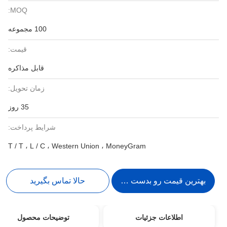
MOQ:
100 مجموعه
قیمت:
قابل مذاکره
زمان تحویل:
35 روز
شرایط پرداخت:
T / T ، L / C ، Western Union ، MoneyGram
بهترین قیمت رو بدست بیار
حالا تماس بگیرید
اطلاعات جزئیات
توضیحات محصول