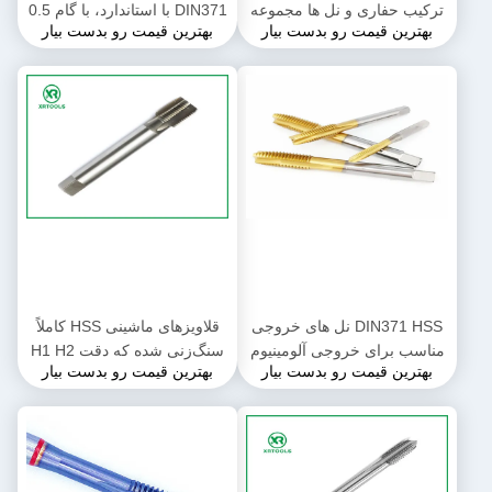
ترکیب حفاری و نل ها مجموعه
DIN371 با استاندارد، با گام 0.5
بهترین قیمت رو بدست بیار
بهترین قیمت رو بدست بیار
، hss ماشین نل ها و نل ها
تا 1.25، ابزارهای برش رزوه با
مجموعه
دقت بالا برای صنعت
DIN371 HSS نل های خروجی
قلاویزهای ماشینی HSS کاملاً
مناسب برای خروجی آلومینیوم
سنگ‌زنی شده که دقت H1 H2
بهترین قیمت رو بدست بیار
بهترین قیمت رو بدست بیار
فولاد و فلزات دیگر در محیط
H3 H4 را ارائه می‌دهند و برای
های تولید صنعتی
کاربردهای صنعتی برش رزوه
ایده‌آل هستند.