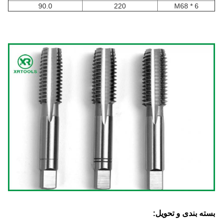
90.0
220
M68 * 6
بسته بندی و تحویل: