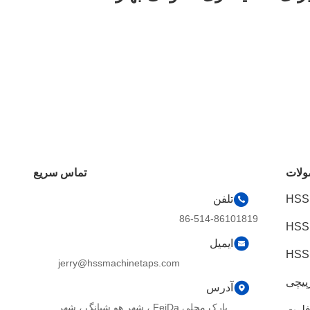
لات
تماس سریع
تلفن
86-514-86101819
ایمیل
jerry@hssmachinetaps.com
پیچی
آدرس
پارک محلی FeiDa ، شهر هو شیانگ ، شهر
فلوت